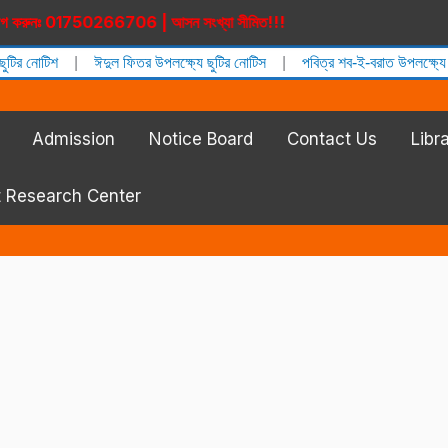
 করুনঃ 01750266706 | আসন সংখ্যা সীমিত!!!
োটিশ
|
ঈদুল ফিতর উপলক্ষ্যে ছুটির নোটিস
|
পবিত্র শব-ই-বরাত উপলক্ষ্যে ছুটির 
Admission
Notice Board
Contact Us
Libr
t Research Center