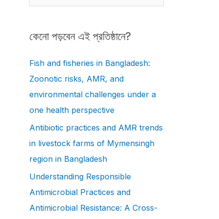
e
a
কেনো পড়বেন এই প্রতিষ্ঠানে?
r
c
Fish and fisheries in Bangladesh:
h
Zoonotic risks, AMR, and
f
environmental challenges under a
o
one health perspective
r
Antibiotic practices and AMR trends
:
in livestock farms of Mymensingh
region in Bangladesh
Understanding Responsible
Antimicrobial Practices and
Antimicrobial Resistance: A Cross-