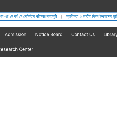
ভর্ত
এর ১ম বর্ষ ১ম সেমিস্টার পরীক্ষার সময়সূচী
|
স্বাধীনতা ও জাতীয় দিবস উপলক্ষ্যে ছু
Admission
Notice Board
Contact Us
Librar
Research Center