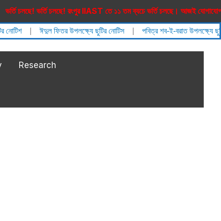
ি চলছে! ভর্তি চলছে! রংপুর IIAST তে ১১ তম ব্যচে ভর্তি চলছে। আজই যোগাযোগ ক
টির নোটিশ
|
ঈদুল ফিতর উপলক্ষ্যে ছুটির নোটিস
|
পবিত্র শব-ই-বরাত উপলক্ষ্যে ছু
y
Research